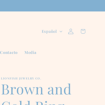
Iniciar
I
Carrito
Español
sesión
d
i
Contacto
Media
o
m
LIONFISH JEWELRY CO.
a
Brown and