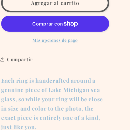
Brown
Brown
Agregar al carrito
and
and
Gold
Gold
Ring
Ring
Más opciones de pago
Compartir
Each ring is handcrafted around a
genuine piece of Lake Michigan sea
glass, so while your ring will be close
in size and color to the photo, the
exact piece is entirely one of a kind,
just like you.