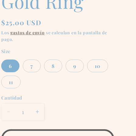
Gold Ring
Precio
$25.00 USD
habitual
Los
gastos de envío
se calculan en la pantalla de
pago.
Size
6
7
8
9
10
11
Cantidad
Reducir
Aumentar
cantidad
cantidad
para
para