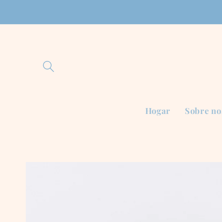
Ir
directamente
al contenido
Hogar
Sobre no
Ir
directamente
a la
información
del producto