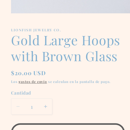
Abrir
elemento
multimedia
1
LIONFISH JEWELRY CO.
en
Gold Large Hoops
una
ventana
modal
with Brown Glass
Precio
$20.00 USD
habitual
Los
gastos de envío
se calculan en la pantalla de pago.
Cantidad
Reducir
Aumentar
cantidad
cantidad
para
para