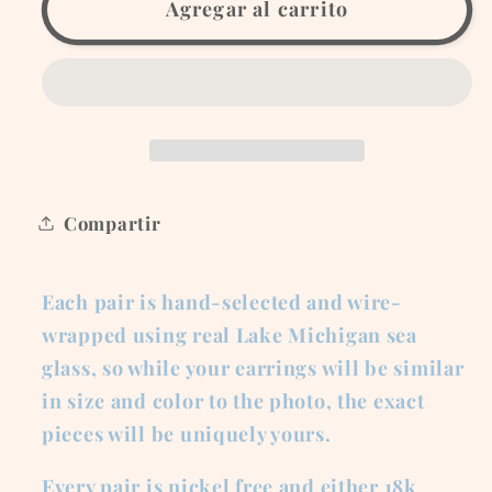
Gold
Gold
Agregar al carrito
Large
Large
Hoops
Hoops
with
with
Brown
Brown
Glass
Glass
Compartir
Each pair is hand-selected and wire-
wrapped using real Lake Michigan sea
glass, so while your earrings will be similar
in size and color to the photo, the exact
pieces will be uniquely yours.
Every pair is nickel free and either 18k