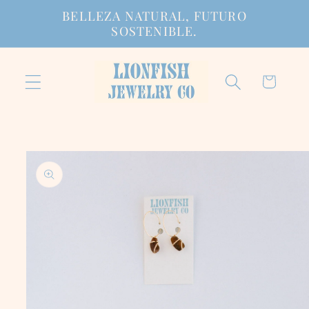
Ir
BELLEZA NATURAL, FUTURO
directamente
SOSTENIBLE.
al contenido
Carrito
Ir
directamente
a la
información
del producto