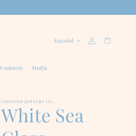
Iniciar
I
Carrito
Español
sesión
d
i
Contacto
Media
o
m
LIONFISH JEWELRY CO.
a
White Sea