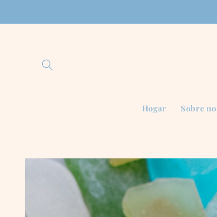
Ir
directamente
al contenido
Hogar
Sobre no
Ir
directamente
a la
información
del producto