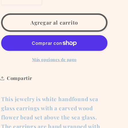
Reducir
Aumentar
cantidad
cantidad
para
para
White
White
Agregar al carrito
Sea
Sea
Glass
Glass
Earrings
Earrings
with
with
Wood
Wood
Más opciones de pago
Flower
Flower
Bead
Bead
Compartir
This jewelry is white handfound sea
glass earrings with a carved wood
flower bead set above the sea glass.
The earrings are hand wrapped with