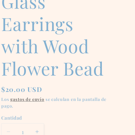
Glass
Earrings
with Wood
Flower Bead
Precio
$20.00 USD
habitual
Los
gastos de envío
se calculan en la pantalla de
pago.
Cantidad