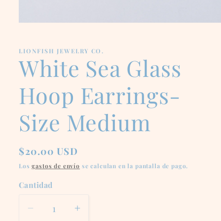
Abrir
elemento
multimedia
1
LIONFISH JEWELRY CO.
en
White Sea Glass
una
ventana
modal
Hoop Earrings-
Size Medium
Precio
$20.00 USD
habitual
Los
gastos de envío
se calculan en la pantalla de pago.
Cantidad
Reducir
Aumentar