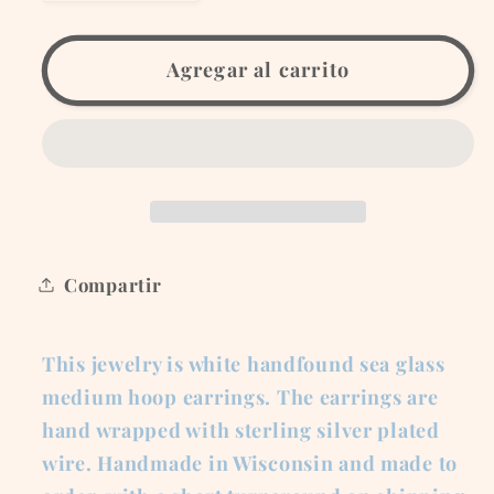
cantidad
cantidad
para
para
White
White
Agregar al carrito
Sea
Sea
Glass
Glass
Hoop
Hoop
Earrings-
Earrings-
Size
Size
Medium
Medium
Compartir
This jewelry is white handfound sea glass
medium hoop earrings. The earrings are
hand wrapped with sterling silver plated
wire. Handmade in Wisconsin and made to