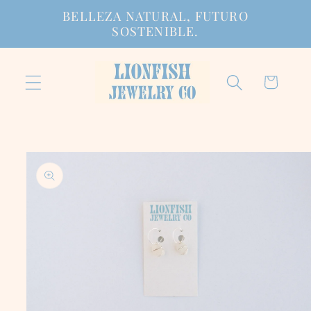
Ir
BELLEZA NATURAL, FUTURO
directamente
SOSTENIBLE.
al contenido
Carrito
Ir
directamente
a la
información
del producto